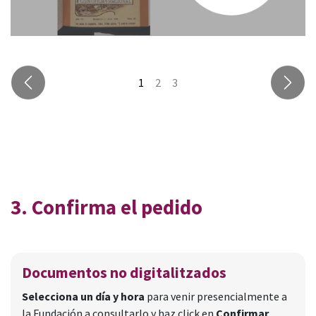
Anterior
Sigui
3. Confirma el pedido
Documentos no digitalitzados
Selecciona un día y hora
para venir presencialmente a
la Fundación a consultarlo y haz click en
Confirmar