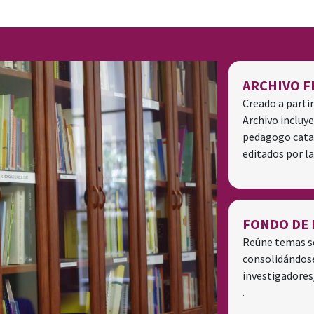
ARCHIVO F
Creado a partir
Archivo incluy
pedagogo catal
editados por l
FONDO DE 
Reúne temas so
consolidándose
investigadores/
.